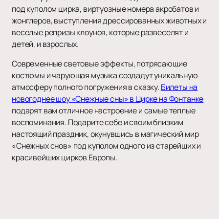
под куполом цирка, виртуозные номера акробатов и
жонглеров, выступления дрессированных животных и
веселые репризы клоунов, которые развеселят и
детей, и взрослых.
Современные световые эффекты, потрясающие
костюмы и чарующая музыка создадут уникальную
атмосферу полного погружения в сказку.
Билеты на
новогоднее шоу «Снежные сны» в Цирке на Фонтанке
подарят вам отличное настроение и самые теплые
воспоминания. Подарите себе и своим близким
настоящий праздник, окунувшись в магический мир
«Снежных снов» под куполом одного из старейших и
красивейших цирков Европы.