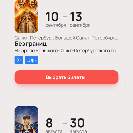
10
13
—
сентября
сентября
Санкт-Петербург, Большой Cанкт-Петербургский Государственный Цирк
Без границ
На арене Большого Санкт-Петербургского государственного цирка пройдет уникальное цирковое шоу «Без границ»!
0+
Цирк
Выбрать билеты
8
30
—
августа
августа