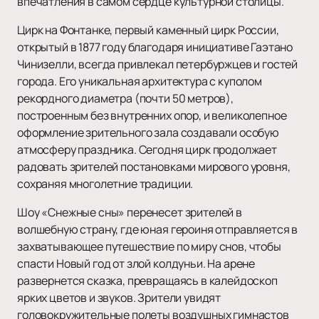
впечатления в самом сердце культурной столицы.
Цирк на Фонтанке, первый каменный цирк России,
открытый в 1877 году благодаря инициативе Гаэтано
Чинизелли, всегда привлекал петербуржцев и гостей
города. Его уникальная архитектура с куполом
рекордного диаметра (почти 50 метров),
построенным без внутренних опор, и великолепное
оформление зрительного зала создавали особую
атмосферу праздника. Сегодня цирк продолжает
радовать зрителей постановками мирового уровня,
сохраняя многолетние традиции.
Шоу «Снежные сны» перенесет зрителей в
волшебную страну, где юная героиня отправляется в
захватывающее путешествие по миру снов, чтобы
спасти Новый год от злой колдуньи. На арене
развернется сказка, превращаясь в калейдоскоп
ярких цветов и звуков. Зрители увидят
головокружительные полеты воздушных гимнастов