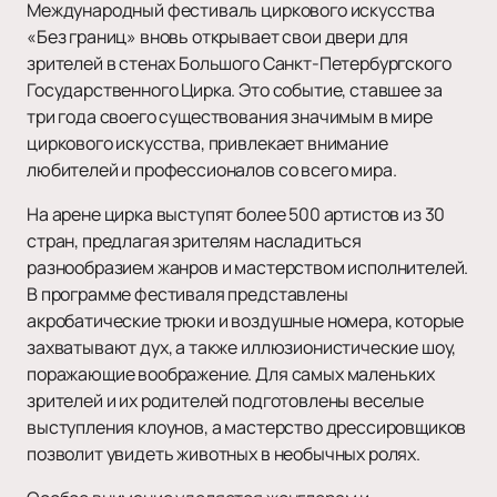
Международный фестиваль циркового искусства
«Без границ» вновь открывает свои двери для
зрителей в стенах Большого Санкт-Петербургского
Государственного Цирка. Это событие, ставшее за
три года своего существования значимым в мире
циркового искусства, привлекает внимание
любителей и профессионалов со всего мира.
На арене цирка выступят более 500 артистов из 30
стран, предлагая зрителям насладиться
разнообразием жанров и мастерством исполнителей.
В программе фестиваля представлены
акробатические трюки и воздушные номера, которые
захватывают дух, а также иллюзионистические шоу,
поражающие воображение. Для самых маленьких
зрителей и их родителей подготовлены веселые
выступления клоунов, а мастерство дрессировщиков
позволит увидеть животных в необычных ролях.