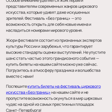
Особое внимание уделяется жонглерам и
представителям современных жанров циркового
искусства, которые удивят даже искушенных
зрителей. Фестиваль «Без границ» — это
возможность открыть для себя новые имена и
насладиться номерами мирового уровня.
Жюри фестиваля состоит из признанных экспертов
культуры России и зарубежья, что гарантирует
высокие стандарты оценки выступлений. Не упустите
шанс стать частью этого грандиозного события —
купить билеты на нашем сайте можно уже сейчас.
Погрузитесь в атмосферу праздника и волшебства
вместе с нами!
Поспешите
купить билеты на фестиваль циркового
искусства «Без границ»
на нашем сайте и не
пропустите возможность окунуться в мир цирковых
чудес на одной из самых престижных площадок
Санкт-Петербурга!