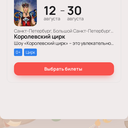
12
30
—
августа
августа
Санкт-Петербург, Большой Cанкт-Петербургский Государственный Цирк
Королевский цирк
Шоу «Королевский цирк» – это увлекательное путешествие в мир красоты, роскоши и грации, отваги и ловкости, изысканного стиля и невероятных человеческих возможностей.
0+
Цирк
Выбрать билеты