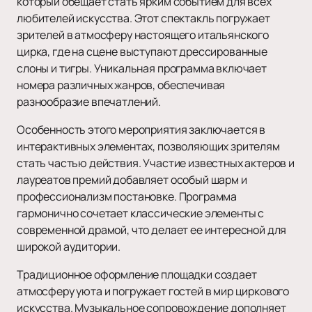
который обещает стать ярким событием для всех
любителей искусства. Этот спектакль погружает
зрителей в атмосферу настоящего итальянского
цирка, где на сцене выступают дрессированные
слоны и тигры. Уникальная программа включает
номера различных жанров, обеспечивая
разнообразие впечатлений.
Особенность этого мероприятия заключается в
интерактивных элементах, позволяющих зрителям
стать частью действия. Участие известных актеров и
лауреатов премий добавляет особый шарм и
профессионализм постановке. Программа
гармонично сочетает классические элементы с
современной драмой, что делает ее интересной для
широкой аудитории.
Традиционное оформление площадки создает
атмосферу уюта и погружает гостей в мир циркового
искусства. Музыкальное сопровождение дополняет