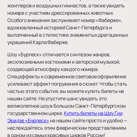
жонглеров и воздушных гимнастов, а также увидеть
номера с участием дрессированных животных.
Особого внимания заслуживает номер «Фаберже»,
вдохновленный историей Санкт-Петербурга и
выполненный в стилистике знаменитых драгоценных
украшений Карла Фаберже.
Шоу «Бурлеск» отличается синтезом жанров,
эксклюзивными костюмами и авторской музыкой,
создающей атмосферу каждого номера.
Спецэффекты и современное световое оформление
усиливают эффект погружения в сюжет. Чтобы стать
частью этого события, вы можете купить билеты на
нашем сайте. Не упустите шанс увидеть это
великолепное шоу в Большом Санкт-Петербургском
государственном цирке.
Купить билеты на Шоу Гии
Эрадзе «Бурлеск»
на нашем сайте просто и удобно —
наслаждайтесь этим феерическим представлением
в одном из самых красивых цирков России!