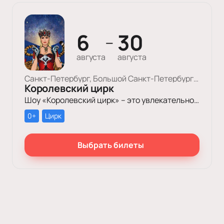
6
30
—
августа
августа
Санкт-Петербург, Большой Cанкт-Петербургский Государственный Цирк
Королевский цирк
Шоу «Королевский цирк» – это увлекательное путешествие в мир красоты, роскоши и грации, отваги и ловкости, изысканного стиля и невероятных человеческих возможностей.
0+
Цирк
Выбрать билеты