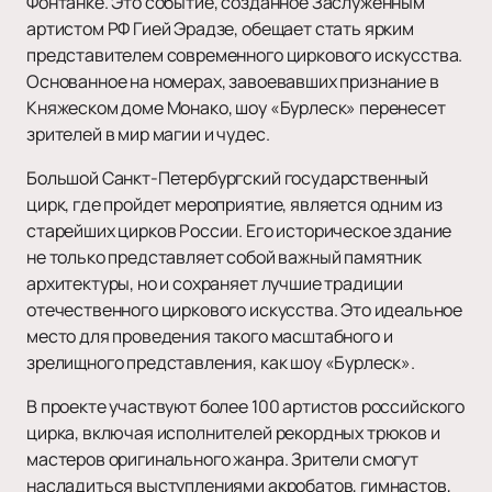
Фонтанке. Это событие, созданное Заслуженным
артистом РФ Гией Эрадзе, обещает стать ярким
представителем современного циркового искусства.
Основанное на номерах, завоевавших признание в
Княжеском доме Монако, шоу «Бурлеск» перенесет
зрителей в мир магии и чудес.
Большой Санкт-Петербургский государственный
цирк, где пройдет мероприятие, является одним из
старейших цирков России. Его историческое здание
не только представляет собой важный памятник
архитектуры, но и сохраняет лучшие традиции
отечественного циркового искусства. Это идеальное
место для проведения такого масштабного и
зрелищного представления, как шоу «Бурлеск».
В проекте участвуют более 100 артистов российского
цирка, включая исполнителей рекордных трюков и
мастеров оригинального жанра. Зрители смогут
насладиться выступлениями акробатов, гимнастов,