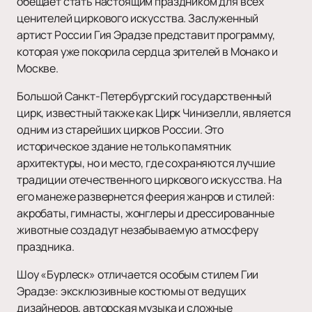
обещает стать настоящим праздником для всех
ценителей циркового искусства. Заслуженный
артист России Гия Эрадзе представит программу,
которая уже покорила сердца зрителей в Монако и
Москве.
Большой Санкт-Петербургский государственный
цирк, известный также как Цирк Чинизелли, является
одним из старейших цирков России. Это
историческое здание не только памятник
архитектуры, но и место, где сохраняются лучшие
традиции отечественного циркового искусства. На
его манеже развернется феерия жанров и стилей:
акробаты, гимнасты, жонглеры и дрессированные
животные создадут незабываемую атмосферу
праздника.
Шоу «Бурлеск» отличается особым стилем Гии
Эрадзе: эксклюзивные костюмы от ведущих
дизайнеров, авторская музыка и сложные