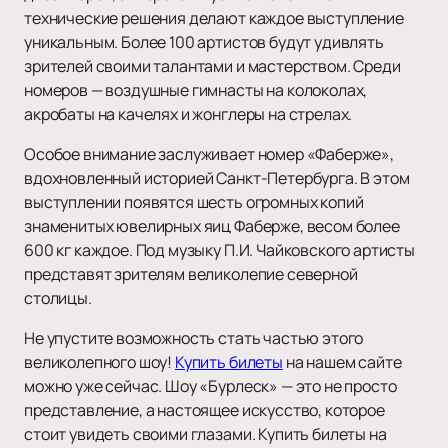
технические решения делают каждое выступление
уникальным. Более 100 артистов будут удивлять
зрителей своими талантами и мастерством. Среди
номеров — воздушные гимнасты на колоколах,
акробаты на качелях и жонглеры на стрелах.
Особое внимание заслуживает номер «Фаберже»,
вдохновленный историей Санкт-Петербурга. В этом
выступлении появятся шесть огромных копий
знаменитых ювелирных яиц Фаберже, весом более
600 кг каждое. Под музыку П.И. Чайковского артисты
представят зрителям великолепие северной
столицы.
Не упустите возможность стать частью этого
великолепного шоу!
Купить билеты
на нашем сайте
можно уже сейчас. Шоу «Бурлеск» — это не просто
представление, а настоящее искусство, которое
стоит увидеть своими глазами. Купить билеты на