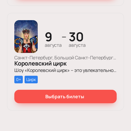
9
30
—
августа
августа
Санкт-Петербург, Большой Cанкт-Петербургский Государственный Цирк
Королевский цирк
Шоу «Королевский цирк» – это увлекательное путешествие в мир красоты, роскоши и грации, отваги и ловкости, изысканного стиля и невероятных человеческих возможностей.
0+
Цирк
Выбрать билеты