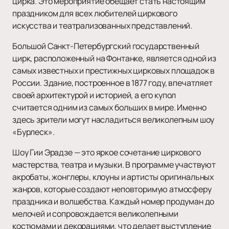
цирка. Это мероприятие обещает стать настоящим
праздником для всех любителей циркового
искусства и театрализованных представлений.
Большой Санкт-Петербургский государственный
цирк, расположенный на Фонтанке, является одной из
самых известных и престижных цирковых площадок в
России. Здание, построенное в 1877 году, впечатляет
своей архитектурой и историей, а его купол
считается одним из самых больших в мире. Именно
здесь зрители могут насладиться великолепным шоу
«Бурлеск».
Шоу Гии Эрадзе — это яркое сочетание циркового
мастерства, театра и музыки. В программе участвуют
акробаты, жонглеры, клоуны и артисты оригинальных
жанров, которые создают неповторимую атмосферу
праздника и волшебства. Каждый номер продуман до
мелочей и сопровождается великолепными
костюмами и декорациями, что делает выступление