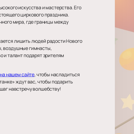
ысокого искусства и мастерства. Его
стоящего циркового праздника.
чного мира, где границы между
пытается лишить людей радости Нового
ты, воздушные гимнасты,
о и талант подарят зрителям
 на нашем сайте
, чтобы насладиться
танке» ждут вас, чтобы подарить
 шаг навстречу волшебству!