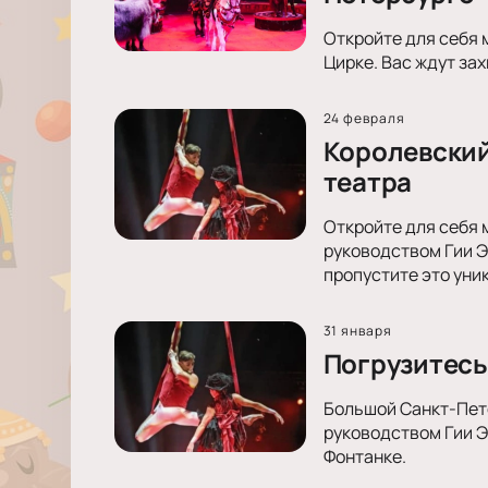
Откройте для себя 
Цирке. Вас ждут за
24 февраля
Королевский
театра
Откройте для себя 
руководством Гии Э
пропустите это уни
31 января
Погрузитесь
Большой Санкт-Пете
руководством Гии Э
Фонтанке.