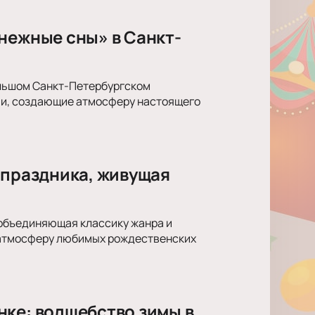
нежные сны» в Санкт-
ольшом Санкт-Петербургском
ии, создающие атмосферу настоящего
 праздника, живущая
 объединяющая классику жанра и
в атмосферу любимых рождественских
нке: волшебство зимы в