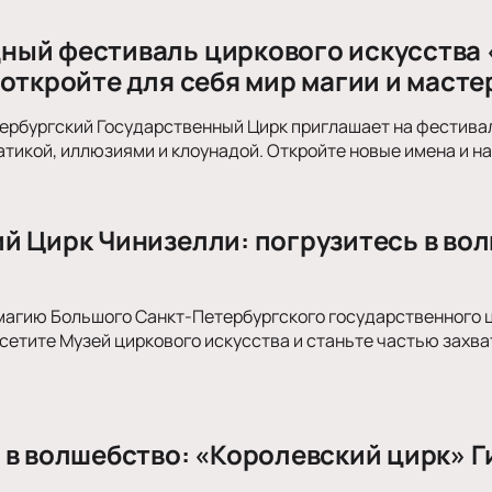
ый фестиваль циркового искусства «
 откройте для себя мир магии и масте
рбургский Государственный Цирк приглашает на фестиваль
атикой, иллюзиями и клоунадой. Откройте новые имена и н
й Цирк Чинизелли: погрузитесь в вол
магию Большого Санкт-Петербургского государственного ци
осетите Музей циркового искусства и станьте частью зах
 в волшебство: «Королевский цирк» Г