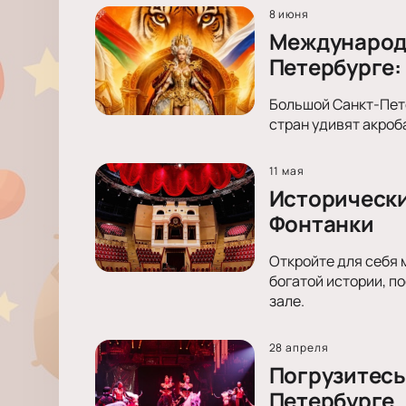
8 июня
Международн
Петербурге:
Большой Санкт-Пете
стран удивят акроб
11 мая
Исторически
Фонтанки
Откройте для себя 
богатой истории, п
зале.
28 апреля
Погрузитесь
Петербурге