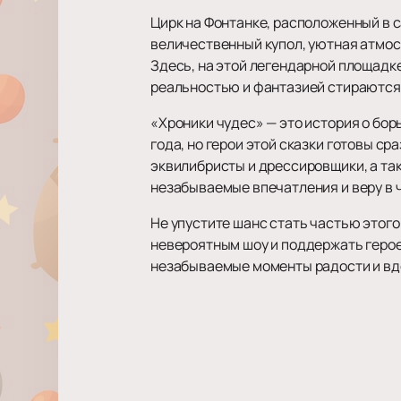
Цирк на Фонтанке, расположенный в 
величественный купол, уютная атмос
Здесь, на этой легендарной площадк
реальностью и фантазией стираются
«Хроники чудес» — это история о бор
года, но герои этой сказки готовы ср
эквилибристы и дрессировщики, а та
незабываемые впечатления и веру в 
Не упустите шанс стать частью этог
невероятным шоу и поддержать героев
незабываемые моменты радости и вдо