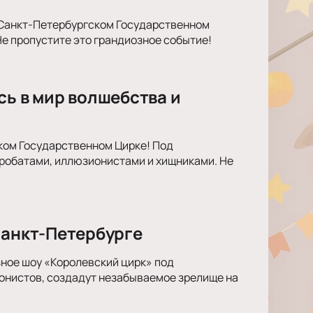
м Санкт-Петербургском Государственном
е пропустите это грандиозное событие!
сь в мир волшебства и
ком Государственном Цирке! Под
кробатами, иллюзионистами и хищниками. Не
Санкт-Петербурге
ное шоу «Королевский цирк» под
ионистов, создадут незабываемое зрелище на