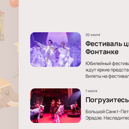
20 июля
Фестиваль ц
Фонтанке
Юбилейный фестивал
ждут яркие предста
билеты на фестивал
1 июля
Погрузитесь
Большой Санкт-Пете
Эрадзе. Насладитес