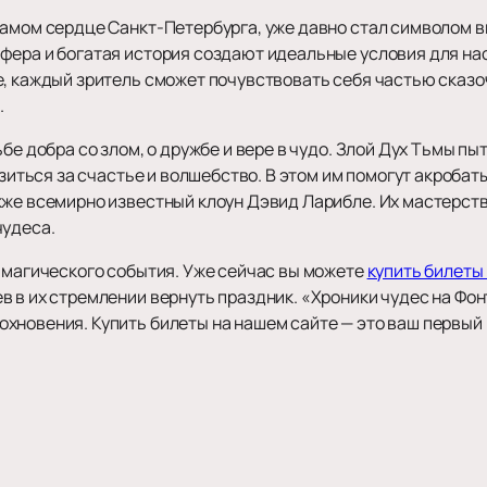
самом сердце Санкт-Петербурга, уже давно стал символом в
фера и богатая история создают идеальные условия для на
е, каждый зритель сможет почувствовать себя частью сказо
.
ьбе добра со злом, о дружбе и вере в чудо. Злой Дух Тьмы 
азиться за счастье и волшебство. В этом им помогут акроба
кже всемирно известный клоун Дэвид Ларибле. Их мастерств
чудеса.
о магического события. Уже сейчас вы можете
купить билеты
 в их стремлении вернуть праздник. «Хроники чудес на Фон
хновения. Купить билеты на нашем сайте — это ваш первый