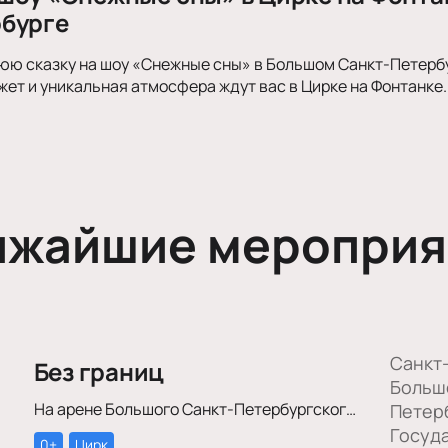
бурге
юю сказку на шоу «Снежные сны» в Большом Санкт-Петерб
т и уникальная атмосфера ждут вас в Цирке на Фонтанке.
ижайшие мероприя
Санкт
Без границ
Больш
На арене Большого Санкт-Петербургского государственного цирка пройдет уникальное цирковое шоу «Без границ»!
Петер
Госуд
0+
Цирк