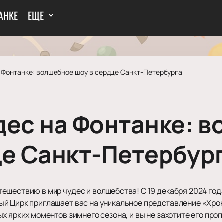
АНКЕ
ЕЩЕ
а Фонтанке: волшебное шоу в сердце Санкт-Петербурга
дес на Фонтанке: 
це Санкт-Петербур
шествию в мир чудес и волшебства! С 19 декабря 2024 года
й Цирк приглашает вас на уникальное представление «Хрон
х ярких моментов зимнего сезона, и вы не захотите его проп