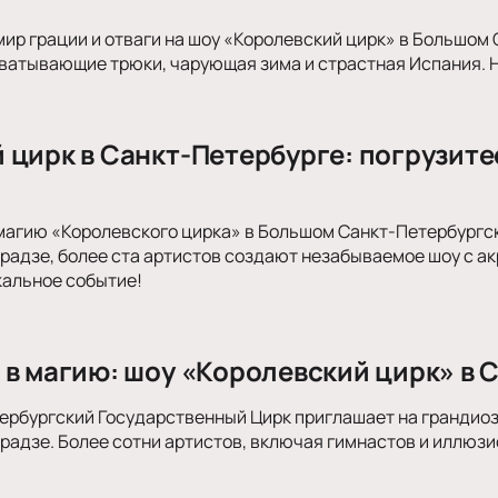
мир грации и отваги на шоу «Королевский цирк» в Большо
хватывающие трюки, чарующая зима и страстная Испания. Н
 цирк в Санкт-Петербурге: погрузите
магию «Королевского цирка» в Большом Санкт-Петербургс
радзе, более ста артистов создают незабываемое шоу с а
кальное событие!
 в магию: шоу «Королевский цирк» в 
рбургский Государственный Цирк приглашает на грандиоз
радзе. Более сотни артистов, включая гимнастов и иллюз