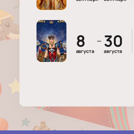
8
30
—
августа
августа