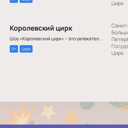
Цирк
Санкт
Королевский цирк
Больш
Шоу «Королевский цирк» – это увлекательное путешествие в мир красоты, роскоши и грации, отваги и ловкости, изысканного стиля и невероятных человеческих возможностей.
Петер
Госуд
0+
Цирк
Цирк