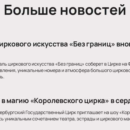
Больше новостей
иркового искусства «Без границ» вно
ь циркового искусства «Без границ» соберет в Цирке на Ф
вления, уникальные номера и атмосфера большого цирково
ь.
 в магию «Королевского цирка» в се
рбургский Государственный Цирк приглашает на шоу «Кор
ь уникальным сочетанием театра, эстрады и циркового ма