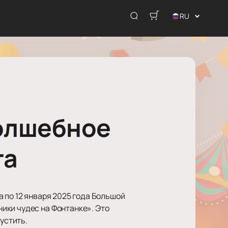
RU
волшебное
га
 по 12 января 2025 года Большой
ики чудес на Фонтанке». Это
устить.