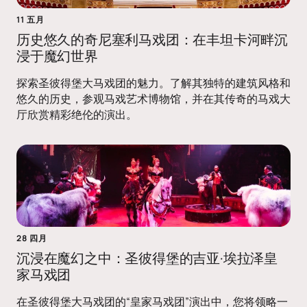
11 五月
历史悠久的奇尼塞利马戏团：在丰坦卡河畔沉
浸于魔幻世界
探索圣彼得堡大马戏团的魅力。了解其独特的建筑风格和
悠久的历史，参观马戏艺术博物馆，并在其传奇的马戏大
厅欣赏精彩绝伦的演出。
28 四月
沉浸在魔幻之中：圣彼得堡的吉亚·埃拉泽皇
家马戏团
在圣彼得堡大马戏团的“皇家马戏团”演出中，您将领略一