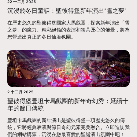
22 十二月 2025
沉浸於冬日童話：聖彼得堡新年演出“雪之夢”
在歷史悠久的聖彼得堡國家大馬戲團，探索新年演出「雪
之夢」的魔力。精彩絕倫的表演和獨具匠心的佈景，將為
您營造出真正的冬日仙境氛圍。
2 十二月 2025
聖彼得堡豐坦卡馬戲團的新年奇幻秀：延續十
年的節日傳統
豐坦卡馬戲團的新年演出是聖彼得堡一項歷史悠久的傳
統，它將經典表演與節日奇幻元素完美融合。立即造訪我
們的網站購票，沉浸在您最喜愛的聖誕演出氛圍中吧！