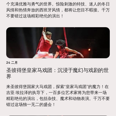
个充满优雅与勇气的世界。惊险刺激的特技、迷人的冬日
风情和热情奔放的西班牙风情，都将让您目不暇接。千万
不要错过这场精彩绝伦的演出！
24 二月
圣彼得堡皇家马戏团：沉浸于魔幻与戏剧的世
界
来圣彼得堡国家大马戏团，探索“皇家马戏团”的魔力！在
吉亚·埃拉泽的执导下，一百多位艺术家将为您带来一场
精彩绝伦的演出，包括杂技、魔术和动物表演。千万不要
错过这场独一无二的盛会！