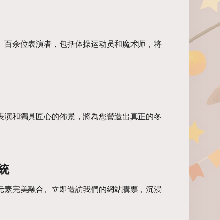
出。百余位表演者，包括体操运动员和魔术师，将
表演和獨具匠心的佈景，將為您營造出真正的冬
統
元素完美融合。立即造訪我們的網站購票，沉浸