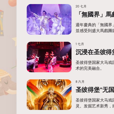
20 七月
「無國界」馬
週年慶典的「無國界
並感受到盛大馬戲團
1 七月
沉浸在圣彼得
圣彼得堡国家大马戏
术的完美融合。
8 六月
圣彼得堡“无
圣彼得堡国家大马戏
灵。发掘艺术新秀，