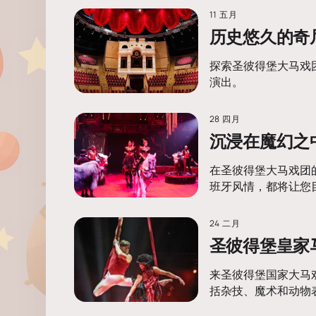
11 五月
历史悠久的奇
探索圣彼得堡大马戏
演出。
28 四月
沉浸在魔幻之
在圣彼得堡大马戏团
班牙风情，都将让您
24 二月
圣彼得堡皇家
来圣彼得堡国家大马
括杂技、魔术和动物