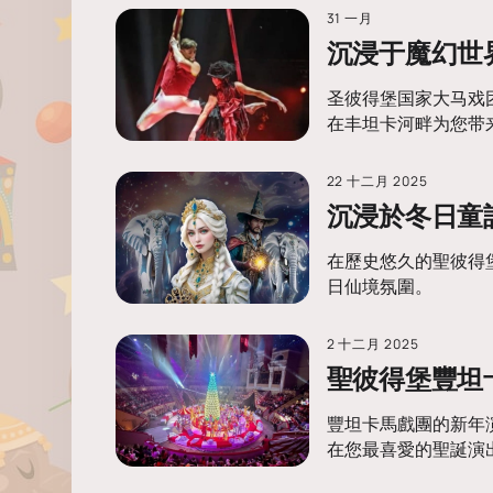
31 一月
沉浸于魔幻世
圣彼得堡国家大马戏
在丰坦卡河畔为您带
22 十二月 2025
沉浸於冬日童
在歷史悠久的聖彼得
日仙境氛圍。
2 十二月 2025
聖彼得堡豐坦
豐坦卡馬戲團的新年
在您最喜愛的聖誕演