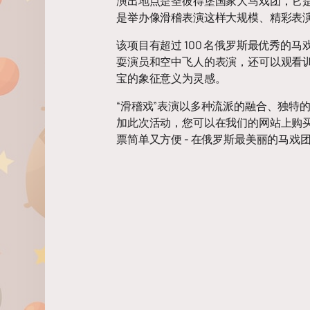
演出地点是圣彼得堡国家大马戏团，它
是举办像滑稽表演这样大规模、精彩表
该项目有超过 100 名俄罗斯最优秀
耍演员和空中飞人的表演，还可以观看训
宝的象征意义为灵感。
“滑稽戏”表演以多种流派的融合、独特
加此次活动，您可以在我们的网站上购
票简单又方便 - 在俄罗斯最美丽的马