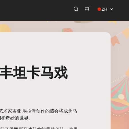
ZH
：丰坦卡马戏
功勋艺术家吉亚·埃拉泽创作的盛会将成为马
幻和奇妙的世界。