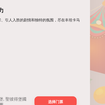
力
术、引人入胜的剧情和独特的氛围，尽在丰坦卡马
堡, 聖彼得堡國
选择门票
團