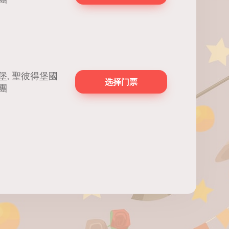
堡, 聖彼得堡國
选择门票
團