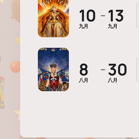
10
13
—
九月
九月
8
30
—
八月
八月