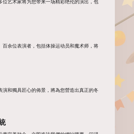
百多位艺术家将为您带来一场精彩绝伦的演出，包
出。百余位表演者，包括体操运动员和魔术师，将
表演和獨具匠心的佈景，將為您營造出真正的冬
統