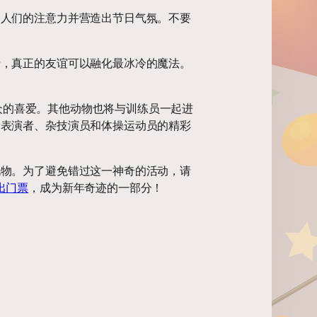
引人们的注意力并营造出节日气氛。不要
情，真正的友谊可以融化最冰冷的魔法。
最小观众的喜爱。其他动物也将与训练员一起进
衡表演者、杂技演员和体操运动员的精彩
礼物。为了避免错过这一神奇的活动，请
出门票
，成为新年奇迹的一部分！