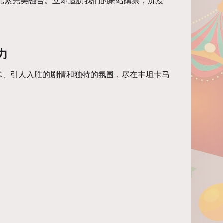
元素完美融合。立即造訪我們的網站購票，沉浸
力
术、引人入胜的剧情和独特的氛围，尽在丰坦卡马