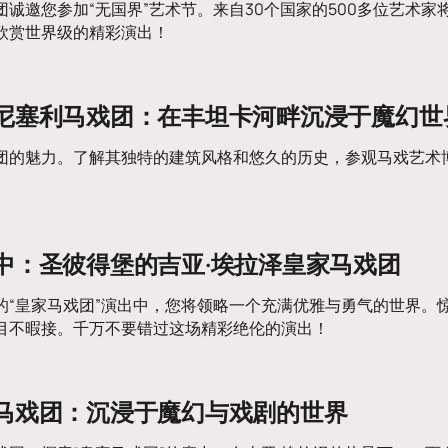
团诚邀您参加“无国界”艺术节。来自30个国家的500多位艺术
欣赏世界级的精彩演出！
尼塞利马戏团：在丰坦卡河畔沉浸于魔幻世
团的魅力。了解其独特的建筑风格和悠久的历史，参观马戏艺术
中：圣彼得堡的吉亚·埃拉泽皇家马戏团
的“皇家马戏团”演出中，您将领略一个充满优雅与勇气的世界。
目不暇接。千万不要错过这场精彩绝伦的演出！
马戏团：沉浸于魔幻与戏剧的世界