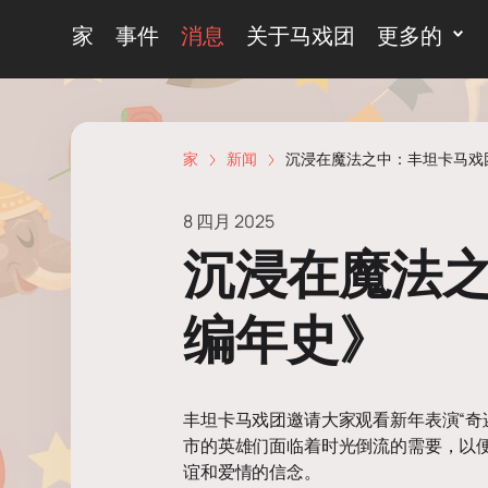
家
事件
消息
关于马戏团
更多的
家
新闻
沉浸在魔法之中：丰坦卡马戏
8 四月 2025
沉浸在魔法
编年史》
丰坦卡马戏团邀请大家观看新年表演“奇
市的英雄们面临着时光倒流的需要，以
谊和爱情的信念。