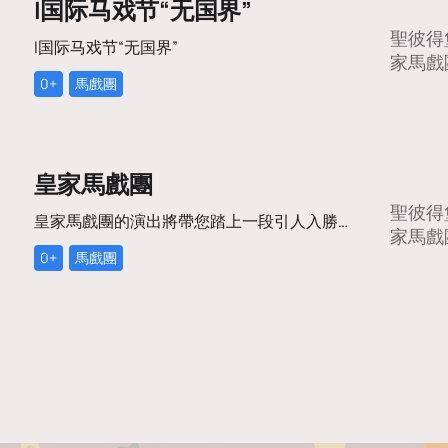
I国际马戏节“无国界”
聖彼得
I国际马戏节“无国界”
家馬戲
0+
馬戲團
皇家馬戲團
聖彼得
皇家馬戲團的演出將帶您踏上一段引人入勝的旅程，進入一個充滿美麗、奢華與優雅、勇氣與敏捷、精緻風格和人類無限潛能的世界。
家馬戲
0+
馬戲團