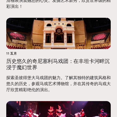
滑稽表演震撼您的心灵。发掘艺术新秀，欣赏世界级的精
彩演出！
11 五月
历史悠久的奇尼塞利马戏团：在丰坦卡河畔沉
浸于魔幻世界
探索圣彼得堡大马戏团的魅力。了解其独特的建筑风格和
悠久的历史，参观马戏艺术博物馆，并在其传奇的马戏大
厅欣赏精彩绝伦的演出。