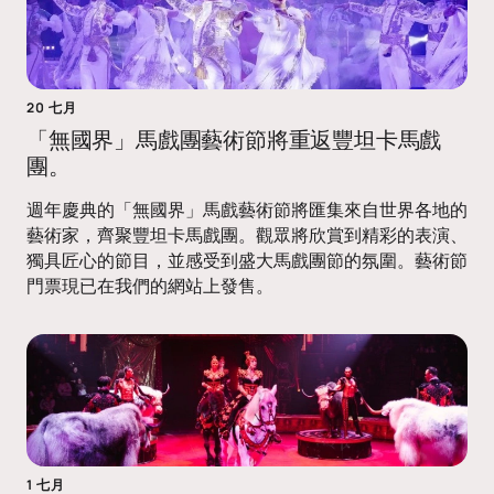
20 七月
「無國界」馬戲團藝術節將重返豐坦卡馬戲
團。
週年慶典的「無國界」馬戲藝術節將匯集來自世界各地的
藝術家，齊聚豐坦卡馬戲團。觀眾將欣賞到精彩的表演、
獨具匠心的節目，並感受到盛大馬戲團節的氛圍。藝術節
門票現已在我們的網站上發售。
1 七月