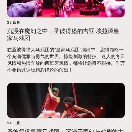
28 四月
沉浸在魔幻之中：圣彼得堡的吉亚·埃拉泽皇
家马戏团
在圣彼得堡大马戏团的“皇家马戏团”演出中，您将领略一
个充满优雅与勇气的世界。惊险刺激的特技、迷人的冬日
风情和热情奔放的西班牙风情，都将让您目不暇接。千万
不要错过这场精彩绝伦的演出！
24 二月
圣彼得堡皇家马戏团：沉浸于魔幻与戏剧的世