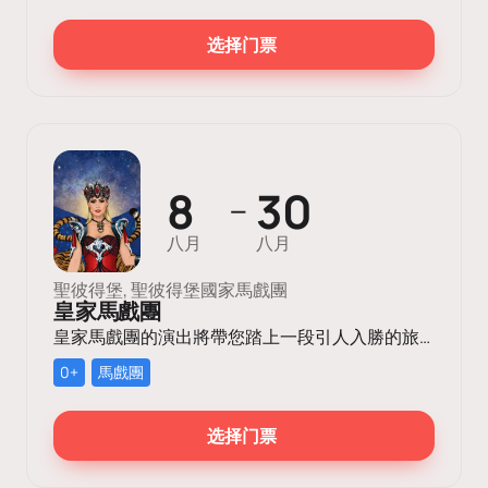
选择门票
8
30
—
八月
八月
聖彼得堡, 聖彼得堡國家馬戲團
皇家馬戲團
皇家馬戲團的演出將帶您踏上一段引人入勝的旅程，進入一個充滿美麗、奢華與優雅、勇氣與敏捷、精緻風格和人類無限潛能的世界。
0+
馬戲團
选择门票