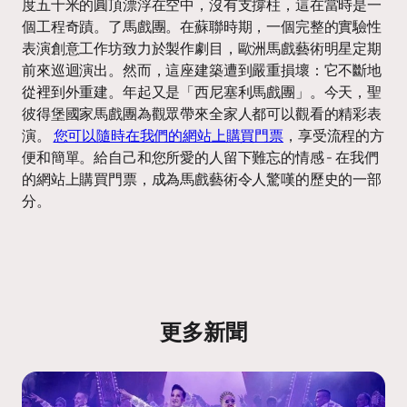
度五十米的圓頂漂浮在空中，沒有支撐柱，這在當時是一
個工程奇蹟。了馬戲團。在蘇聯時期，一個完整的實驗性
表演創意工作坊致力於製作劇目，歐洲馬戲藝術明星定期
前來巡迴演出。然而，這座建築遭到嚴重損壞：它不斷地
從裡到外重建。年起又是「西尼塞利馬戲團」。今天，聖
彼得堡國家馬戲團為觀眾帶來全家人都可以觀看的精彩表
演。
您可以隨時在我們的網站上購買門票
，享受流程的方
便和簡單。給自己和您所愛的人留下難忘的情感 - 在我們
的網站上購買門票，成為馬戲藝術令人驚嘆的歷史的一部
分。
更多新聞