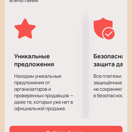
впечатления
создании интерактивного и увлекательного
представления. Роботы и роботы-собаки не только
дополняют номера с животными, но и создают
совершенно новую атмосферу, которая
захватывает зрителей всех возрастов.
Интерактивные элементы шоу позволяют зрителям
стать частью происходящего на арене, что делает
представление ещё более запоминающимся.
Уникальные
Безопасная 
Купить билеты на цирковое шоу «Wow» в
предложения
защита данн
Большом Санкт-Петербургском
государственном цирке
можно на нашем сайте.
Находим уникальные
Все платежи про
предложения от
защищённые шлю
организаторов и
не сохраняются 
проверенных продавцов —
в безопасности.
даже те, которых уже нет в
официальной продаже.