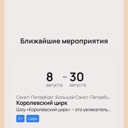
Ближайшие мероприятия
8
30
—
августа
августа
Санкт-Петербург, Большой Cанкт-Петербургский Государственный Цирк
Королевский цирк
Шоу «Королевский цирк» – это увлекательное путешествие в мир красоты, роскоши и грации, отваги и ловкости, изысканного стиля и невероятных человеческих возможностей.
0+
Цирк