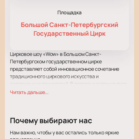
Площадка
Большой Cанкт-Петербургский
Государственный Цирк
Цирковое шоу «Wow» в Большом Санкт-
Петербургском государственном цирке
представляет собой инновационное сочетание
традиционного циркового искусства и
современных технологий. В программе принимают
участие дрессированные животные, что является
Читать дальше...
неотъемлемой частью любого классического
циркового представления. Однако, главной
особенностью шоу является участие 12 роботов, а
Почему выбирают нас
также уникальных роботов-собак, что делает это
мероприятие по-настоящему уникальным.
Нам важно, чтобы у вас остались только яркие
Современные технологии играют ключевую роль в